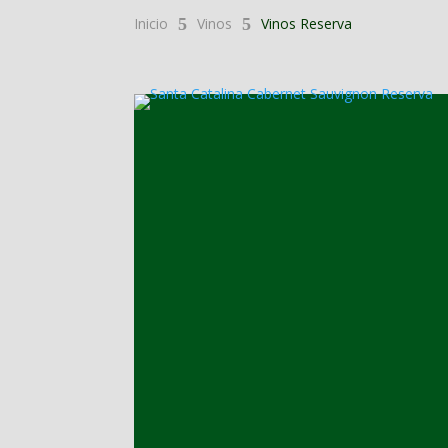
Inicio
5
Vinos
5
Vinos Reserva